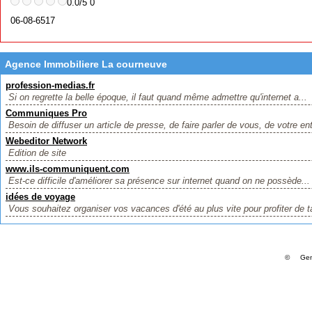
0.0/5 0
06-08-6517
Agence Immobiliere La courneuve
profession-medias.fr
Si on regrette la belle époque, il faut quand même admettre qu'internet a...
Communiques Pro
Besoin de diffuser un article de presse, de faire parler de vous, de votre ent
Webeditor Network
Edition de site
www.ils-communiquent.com
Est-ce difficile d'améliorer sa présence sur internet quand on ne possède...
idées de voyage
Vous souhaitez organiser vos vacances d'été au plus vite pour profiter de ta
© Gene