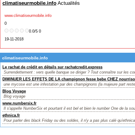
climatiseurmobile.info
Actualités
www.climatiseurmobile.info
0
0.0/5 0
19-11-2018
climatiseurmobile.info
Le rachat de crédit en détails sur rachatcredit.express
Surrendettement : vers quelle banque se diriger ? Tout connaître sur les cou
DIMINUER LES EFFETS DE LA champignon fesse bebe CHEZ nourris
une mycose est une infestation par des champignons (la majeure part reste
Blog Voyage
Blog voyage
www.numbersix.fr
Il s'appelle NumberSix et pourtant il est bel et bien le number One de la sou
ethnica.fr
Pour parler des black Friday ou des soldes, il n'y a pas plus calé qu'ethnica 