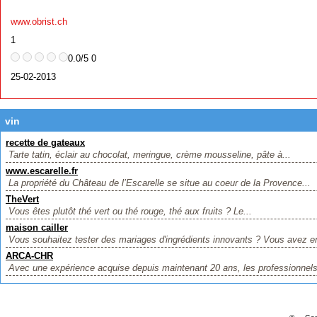
www.obrist.ch
1
0.0/5 0
25-02-2013
vin
recette de gateaux
Tarte tatin, éclair au chocolat, meringue, crème mousseline, pâte à...
www.escarelle.fr
La propriété du Château de l’Escarelle se situe au coeur de la Provence...
TheVert
Vous êtes plutôt thé vert ou thé rouge, thé aux fruits ? Le...
maison cailler
Vous souhaitez tester des mariages d'ingrédients innovants ? Vous avez en
ARCA-CHR
Avec une expérience acquise depuis maintenant 20 ans, les professionnels d