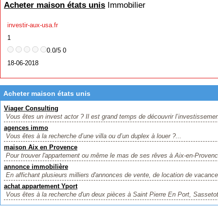
Acheter maison états unis
Immobilier
investir-aux-usa.fr
1
0.0/5 0
18-06-2018
Acheter maison états unis
Viager Consulting
Vous êtes un invest actor ? Il est grand temps de découvrir l’investissement
agences immo
Vous êtes à la recherche d’une villa ou d’un duplex à louer ?...
maison Aix en Provence
Pour trouver l'appartement ou même le mas de ses rêves à Aix-en-Provence, 
annonce immobilière
En affichant plusieurs milliers d'annonces de vente, de location de vacance
achat appartement Yport
Vous êtes à la recherche d'un deux pièces à Saint Pierre En Port, Sasseto